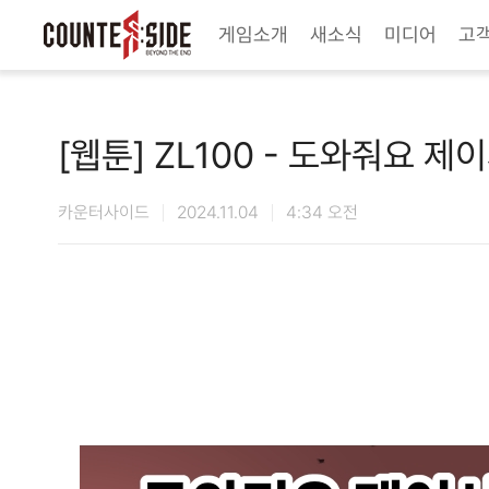
Twitter
Youtube
Naver Game
Steam
게임소개
새소식
미디어
고
[웹툰] ZL100 - 도와줘요 제
카운터사이드
2024.11.04
4:34 오전