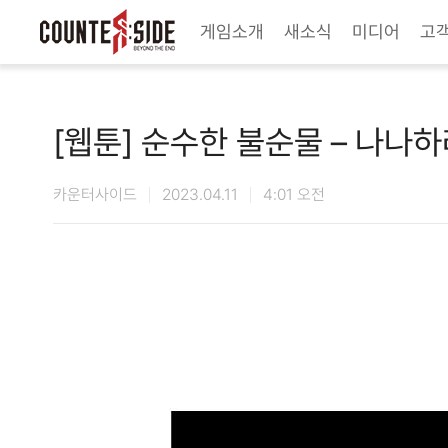
Twitter
Youtube
Naver Game
Steam
게임소개
새소식
미디어
고
[웹툰] 순수한 불순물 – 나나
카운터사이드
2023.04.11
4:01 오전