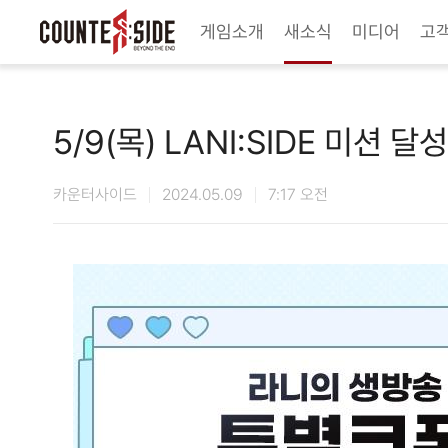
Twitter
Youtube
Naver Game
Steam
게임소개
새소식
미디어
고
5/9(목) LANI:SIDE 미션 달
카운터사이드
2024.05.09
7:17 오전