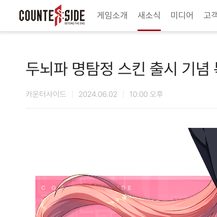
Twitter
Youtube
Naver Game
Steam
게임소개
새소식
미디어
고
두뇌파 명탐정 스킨 출시 기념
카운터사이드
2024.06.02
10:00 오후