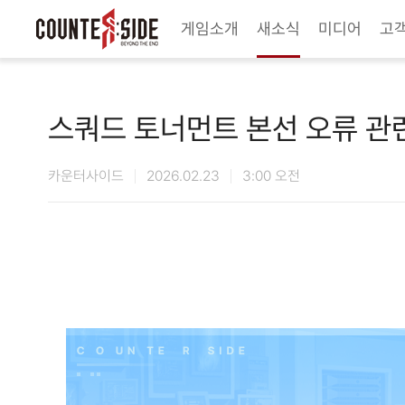
Twitter
Youtube
Naver Game
Steam
게임소개
새소식
미디어
고
스쿼드 토너먼트 본선 오류 관
카운터사이드
2026.02.23
3:00 오전