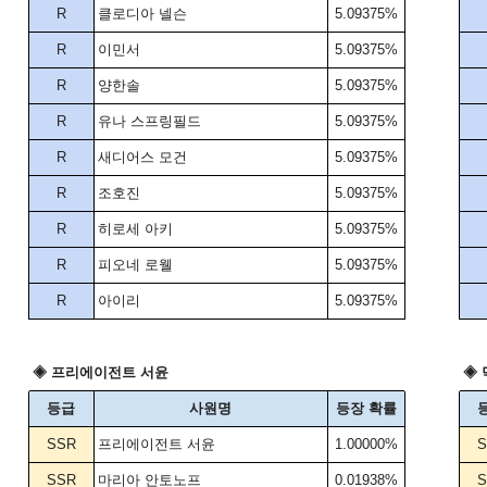
R
클로디아 넬슨
5.09375%
R
이민서
5.09375%
R
양한솔
5.09375%
R
유나 스프링필드
5.09375%
R
새디어스 모건
5.09375%
R
조호진
5.09375%
R
히로세 아키
5.09375%
R
피오네 로웰
5.09375%
R
아이리
5.09375%
◈ 프리에이전트 서윤
◈ 
등급
사원명
등장 확률
SSR
프리에이전트 서윤
1.00000%
S
SSR
마리아 안토노프
0.01938%
S