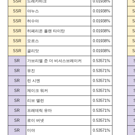
SSR
드레카바크
0.01938%
S
SSR
야누스
0.01938%
S
SSR
허수아
0.01938%
S
SSR
히페리온 플랜 타이탄
0.01938%
S
SSR
모르스
0.01938%
S
SSR
골리앗
0.01938%
S
SR
가브리엘 준 더 비셔스브레이커
0.53571%
SR
유진
0.53571%
SR
린 시엔
0.53571%
SR
제이크 워커
0.53571%
SR
리브 앨런
0.53571%
SR
프레데릭 유마
0.53571%
SR
로이 버넷
0.53571%
SR
미야
0.53571%