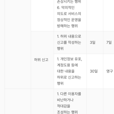
손상시키는 행위
6. 악의적인
의도로 서비스의
정상적인 운영을
방해하는 행위
1. 허위 내용으로
신고를 작성하는
3일
7일
행위
1. 개인정보 유포,
허위 신고
계정도용 등에
대한 내용을
30일
영구
허위로 신고하는
행위
1. 다른 이용자를
비난하거나
적대감을
조성하는 행위