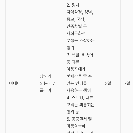
2. 정치,
지역감정, 성별,
종교, 국적,
인종차별 등
사회문화적
분쟁을 조장하는
행위
3. 욕설, 비속어
등 다른
이용자에게
방해가
불쾌감을 줄 수
비매너
되는 게임
있는 언어를
3일
7일
플레이
사용하는 행위
4. 스토킹, 다른
고객을 괴롭히는
행위 등
5. 공공질서 및
미풍양속에