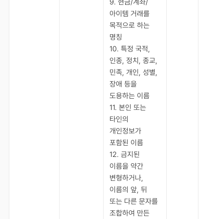
9. 현금/계좌/
아이템 거래를
목적으로 하는
명칭
10. 특정 국적,
인종, 정치, 종교,
민족, 개인, 성별,
장애 등을
도용하는 이름
11. 본인 또는
타인의
개인정보가
포함된 이름
12. 금지된
이름을 약간
변형하거나,
이름의 앞, 뒤
또는 다른 문자를
조합하여 만든